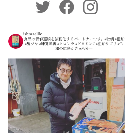
ishmaelllc
食品の価値連鎖を強靭化するパートナーです。#牡蠣 #亜鉛
#髪ツヤ #味覚障害 #クロレラ #ビタミンC #亜鉛サプリ #令
和の広島かき #米分一