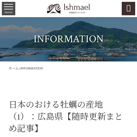

menu
INFORMATION
ホーム
>
INFORMATION
日本のおける牡蠣の産地
（1）：広島県【随時更新まと
め記事】