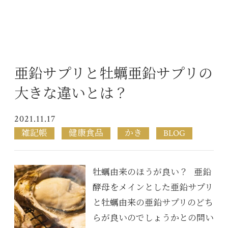
亜鉛サプリと牡蠣亜鉛サプリの
大きな違いとは？
2021.11.17
雑記帳
健康食品
かき
BLOG
牡蠣由来のほうが良い？ 亜鉛
酵母をメインとした亜鉛サプリ
と牡蠣由来の亜鉛サプリのどち
らが良いのでしょうかとの問い