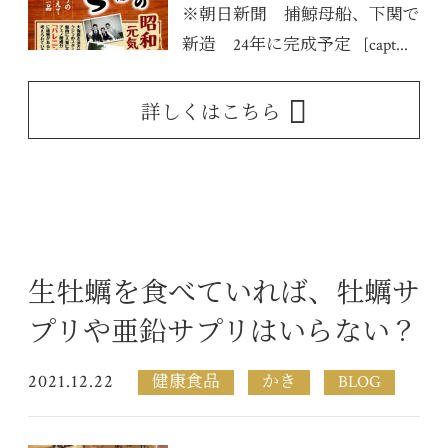
※朝日新聞 捕鯨母船、下関で
新造 24年に完成予定 [capt...
詳しくはこちら
生牡蠣を食べていれば、牡蠣サ
プリや亜鉛サプリはいらない？
2021.12.22
健康食品
かき
BLOG