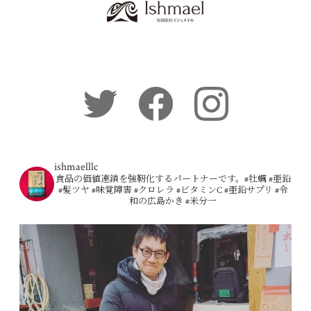
ishmaelllc
食品の価値連鎖を強靭化するパートナーです。#牡蠣 #亜鉛
#髪ツヤ #味覚障害 #クロレラ #ビタミンC #亜鉛サプリ #令
和の広島かき #米分一