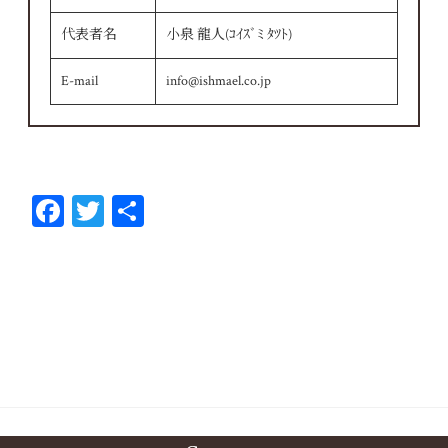
代表者名
小泉 龍人(ｺｲｽﾞﾐ ﾀﾂﾄ)
E-mail
info@ishmael.co.jp
Fa
T
共
ce
wi
有
bo
tt
ok
er