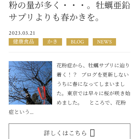
粉の量が多く・・・。牡蠣亜鉛
サプリよりも春かきを。
2023.03.21
健康食品
かき
BLOG
NEWS
花粉症から、牡蠣サプリに辿り
着く！？ ブログを更新しない
うちに春になってしまいまし
た。東京では早々に桜が咲き始
めました。 ところで、花粉
症という...
詳しくはこちら