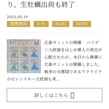
り、生牡蠣出荷も終了
2023.05.19
健康食品
かき
BLOG
NEWS
広島サミットの開幕 バイデ
ン大統領をはじめ要人の来日が
心配されたが、本日から無事に
広島サミットが開幕しました。
戦争の当事国であるウクライナ
のゼレンスキー大統領も来...
詳しくはこちら