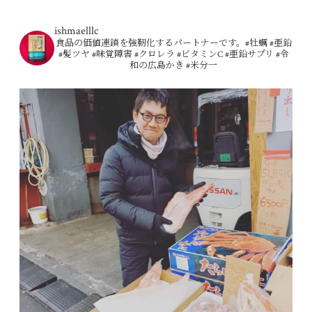
ishmaelllc
食品の価値連鎖を強靭化するパートナーです。#牡蠣 #亜鉛
#髪ツヤ #味覚障害 #クロレラ #ビタミンC #亜鉛サプリ #令
和の広島かき #米分一