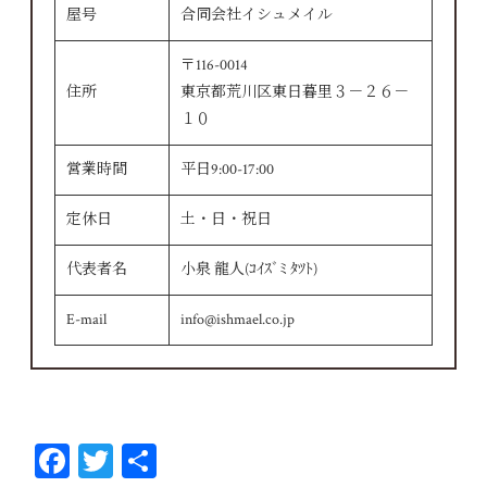
屋号
合同会社イシュメイル
〒116-0014
住所
東京都荒川区東日暮里３－２６－
１０
営業時間
平日9:00-17:00
定休日
土・日・祝日
代表者名
小泉 龍人(ｺｲｽﾞﾐ ﾀﾂﾄ)
E-mail
info@ishmael.co.jp
Fa
T
共