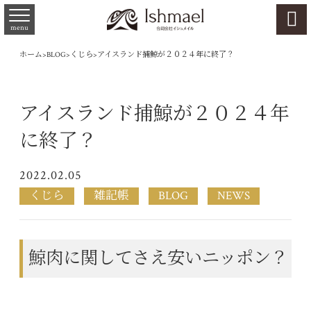

menu
ホーム
>
BLOG
>
くじら
>
アイスランド捕鯨が２０２４年に終了？
アイスランド捕鯨が２０２４年
に終了？
2022.02.05
くじら
雑記帳
BLOG
NEWS
鯨肉に関してさえ安いニッポン？