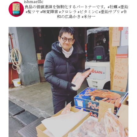
ishmaelllc
食品の価値連鎖を強靭化するパートナーです。#牡蠣 #亜鉛
#髪ツヤ #味覚障害 #クロレラ #ビタミンC #亜鉛サプリ #令
和の広島かき #米分一