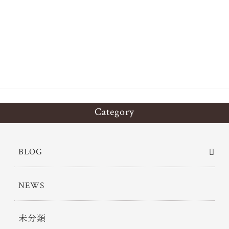
ce
wi
有
bo
tt
ok
er
Category
BLOG
NEWS
未分類