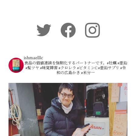
ishmaelllc
食品の価値連鎖を強靭化するパートナーです。#牡蠣 #亜鉛
#髪ツヤ #味覚障害 #クロレラ #ビタミンC #亜鉛サプリ #令
和の広島かき #米分一