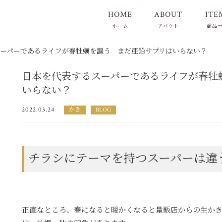
HOME
ABOUT
ITE
ホーム
アバウト
商品
スーパーであるライフが春牡蠣を謳う まだ亜鉛サプリはいらない？
日本を代表するスーパーであるライフが春牡
いらない？
2022.03.24
かき
BLOG
チラシにテーマを持つスーパーは違
正直なところ、春になると暖かくなると量販店からの生か