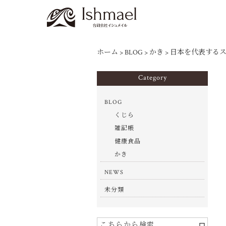
ホーム
>
BLOG
>
かき
>
日本を代表する
Category
BLOG
くじら
雑記帳
健康食品
かき
NEWS
未分類