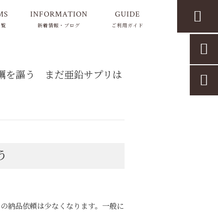

MS
INFORMATION
GUIDE
一覧
新着情報・ブログ
ご利用ガイド

蠣を謳う まだ亜鉛サプリは

う
きの納品依頼は少なくなります。一般に