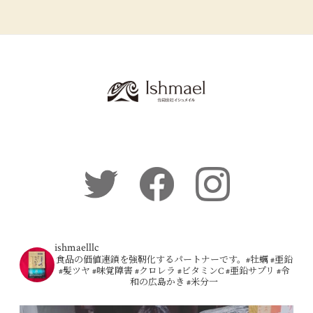
ishmaelllc
食品の価値連鎖を強靭化するパートナーです。#牡蠣 #亜鉛
#髪ツヤ #味覚障害 #クロレラ #ビタミンC #亜鉛サプリ #令
和の広島かき #米分一