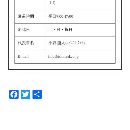
１０
営業時間
平日9:00-17:00
定休日
土・日・祝日
代表者名
小泉 龍人(ｺｲｽﾞﾐ ﾀﾂﾄ)
E-mail
info@ishmael.co.jp
Fa
T
共
ce
wi
有
bo
tt
ok
er