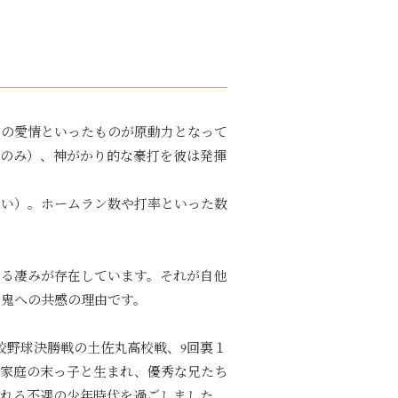
への愛情といったものが原動力となって
（のみ）、神がかり的な豪打を彼は発揮
い）。ホームラン数や打率といった数
する凄みが存在しています。それが自他
岩鬼への共感の理由です。
校野球決勝戦の土佐丸高校戦、9回裏１
た家庭の末っ子と生まれ、優秀な兄たち
される不遇の少年時代を過ごしました。