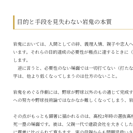
目的と手段を見失わない岩鬼の本質
岩鬼においては、人間としての絆、義理人情、親子や恋人
います。それらの目的達成の必要性が極点に達するときに
します。
逆に言うと、必要性のない場面では一切打てない（打たな
字は、他より低くなってしまうのは仕方のないこと。
岩鬼をめぐる作劇には、野球が野球以外のもの通じて完成
への努力や野球技術論ではなかなか難しくなってしまう、
その点がもっとも顕著に描かれるのは、高校2年時の選抜高
死一塁の場面です。彼は、父親一代で建設会社を大きくし
に露骨に比べられて育ちます。実の母親からも問題児扱い