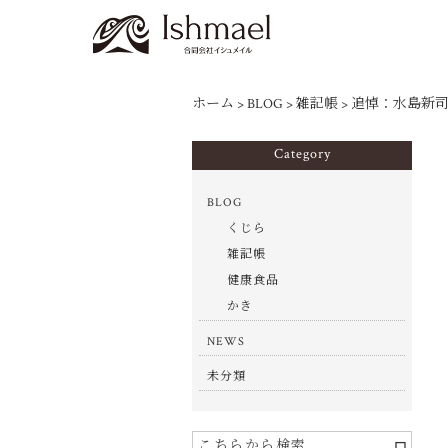
ホーム
>
BLOG
>
雑記帳
>
追悼：水島新司
Category
BLOG
くじら
雑記帳
健康食品
かき
NEWS
未分類