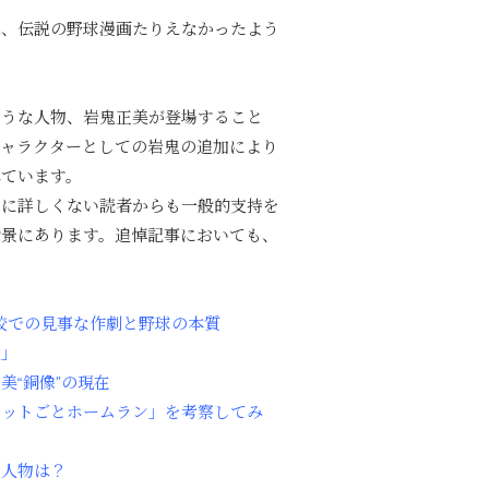
は、伝説の野球漫画たりえなかったよう
ような人物、岩鬼正美が登場すること
キャラクターとしての岩鬼の追加により
れています。
に詳しくない読者からも一般的支持を
背景にあります。追悼記事においても、
校での見事な作劇と野球の本質
愛」
“銅像”の現在
バットごとホームラン」を考察してみ
場人物は？