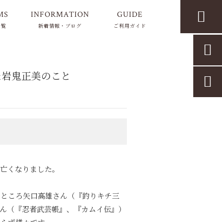

MS
INFORMATION
GUIDE
一覧
新着情報・ブログ
ご利用ガイド

た岩鬼正美のこと

め亡くなりました。
のところ矢口高雄さん（『釣りキチ三
さん（『忍者武芸帳』、『カムイ伝』）