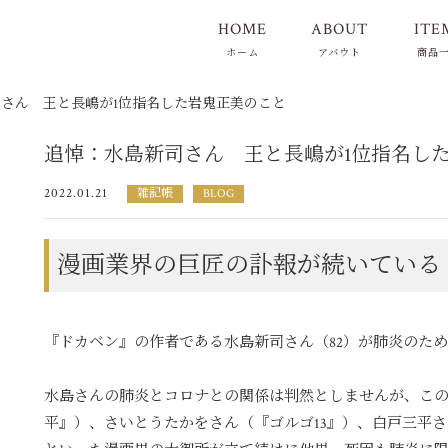
HOME
ABOUT
ITE
ホーム
アバウト
商品
さん 王と長嶋が1位指名した岩鬼正美のこと
追悼：水島新司さん 王と長嶋が1位指名し
2022.01.21
雑記帳
BLOG
漫画業界の巨匠の訃報が続いている
『ドカベン』の作者である水島新司さん（82）が肺炎のた
水島さんの肺炎とコロナとの関係は判然としませんが、こ
平』）、さいとうたかをさん（『ゴルゴ13』）、白戸三平