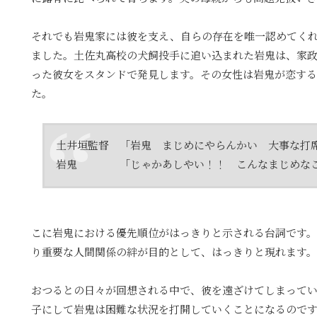
それでも岩鬼家には彼を支え、自らの存在を唯一認めてく
ました。土佐丸高校の犬飼投手に追い込まれた岩鬼は、家
った彼女をスタンドで発見します。その女性は岩鬼が恋す
た。
土井垣監督 「岩鬼 まじめにやらんかい 大事な打
岩鬼 「じゃかあしやい！！ こんなまじめなこ
こに岩鬼における優先順位がはっきりと示される台詞です
り重要な人間関係の絆が目的として、はっきりと現れます。
おつるとの日々が回想される中で、彼を遠ざけてしまって
子にして岩鬼は困難な状況を打開していくことになるので