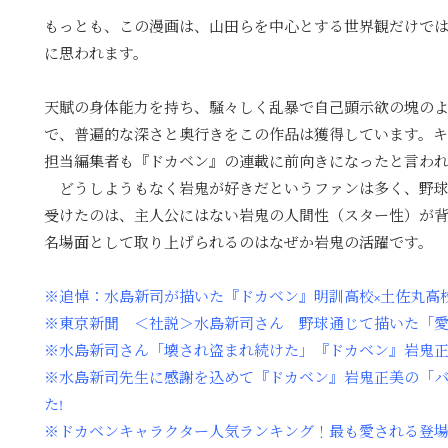
もっとも、この漫画は、山田らを中心とする世界観だけで
に思われます。
天賦の身体能力を持ち、騒々しく乱暴で自己顕示欲の塊の
で、普遍的な深さと奥行きをこの作品は獲得しています。
担当編集者も『ドカベン』の連載に前向きになったと言わ
どうしようもなく岩鬼が好きだというファンは多く、野球
受けたのは、主人公にはない岩鬼の人間性（スター性）が
名場面として取り上げられるのはなぜか岩鬼の活躍です。
※追悼：水島新司が描いた『ドカベン』明訓高校×土佐丸高
※東京新聞 ＜社説＞水島新司さん 野球通じて描いた「
※水島新司さん「壊され盗まれ続けた」『ドカベン』岩鬼正美
※水島新司先生に感謝を込めて『ドカベン』岩鬼正美の「
た!
※ドカベンキャラクター人気ランキング！最も愛される登