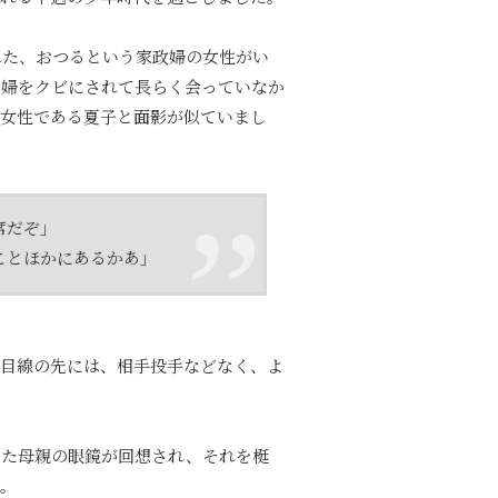
れた、おつるという家政婦の女性がい
政婦をクビにされて長らく会っていなか
る女性である夏子と面影が似ていまし
席だぞ」
とほかにあるかあ」
。目線の先には、相手投手などなく、よ
いた母親の眼鏡が回想され、それを梃
す。